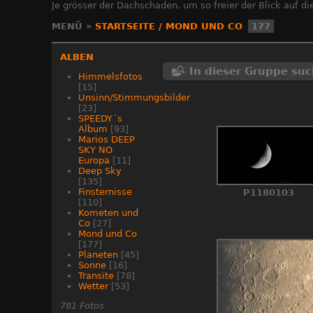
Je grösser der Dachschaden, um so freier der Blick auf die
MENÜ
»
STARTSEITE
/
MOND UND CO
177
ALBEN
In dieser Gruppe su
Himmelsfotos
[15]
Unsinn/Stimmungsbilder
[23]
SPEEDY´s
Album
[93]
Marios DEEP
SKY NO
Europa
[11]
Deep Sky
[135]
Finsternisse
P1180103
[110]
Kometen und
Co
[27]
Mond und Co
[177]
Planeten
[45]
Sonne
[16]
Transite
[78]
Wetter
[53]
781 Fotos